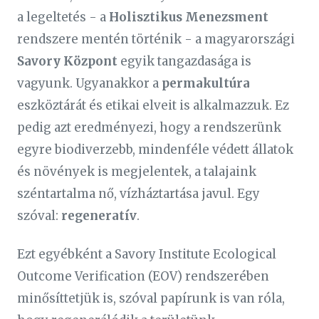
a legeltetés - a
Holisztikus Menezsment
rendszere mentén történik - a magyarországi
Savory Központ
egyik tangazdasága is
vagyunk. Ugyanakkor a
permakultúra
eszköztárát és etikai elveit is alkalmazzuk. Ez
pedig azt eredményezi, hogy a rendszerünk
egyre biodiverzebb, mindenféle védett állatok
és növények is megjelentek, a talajaink
széntartalma nő, vízháztartása javul. Egy
szóval:
regeneratív
.
Ezt egyébként a Savory Institute Ecological
Outcome Verification (EOV) rendszerében
minősíttetjük is, szóval papírunk is van róla,