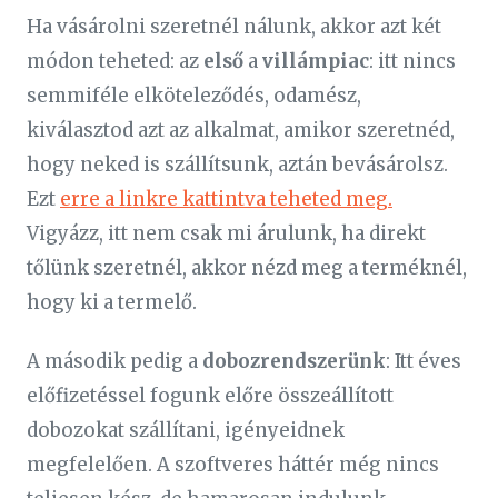
Ha vásárolni szeretnél nálunk, akkor azt két
módon teheted: az
első
a
villámpiac
: itt nincs
semmiféle elköteleződés, odamész,
kiválasztod azt az alkalmat, amikor szeretnéd,
hogy neked is szállítsunk, aztán bevásárolsz.
Ezt
erre a linkre kattintva teheted meg.
Vigyázz, itt nem csak mi árulunk, ha direkt
tőlünk szeretnél, akkor nézd meg a terméknél,
hogy ki a termelő.
A második pedig a
dobozrendszerünk
: Itt éves
előfizetéssel fogunk előre összeállított
dobozokat szállítani, igényeidnek
megfelelően. A szoftveres háttér még nincs