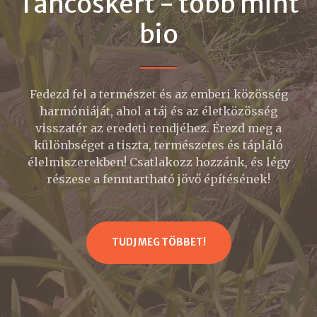
Táncoskert - több mint
bio
Fedezd fel a természet és az emberi közösség
harmóniáját, ahol a táj és az életközösség
visszatér az eredeti rendjéhez. Érezd meg a
különbséget a tiszta, természetes és tápláló
élelmiszerekben! Csatlakozz hozzánk, és légy
részese a fenntartható jövő építésének!
TUDJ MEG TÖBBET!