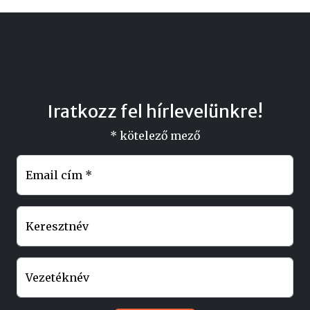
Iratkozz fel hírlevelünkre!
*
kötelező mező
Email cím
*
Keresztnév
Vezetéknév