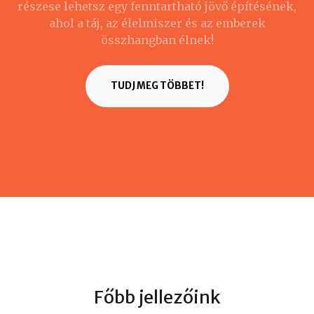
részese lehetsz egy fenntartható jövő építésének,
ahol a táj, az élelmiszer és az emberek
összhangban élnek!
TUDJ MEG TÖBBET!
Főbb jellezőink